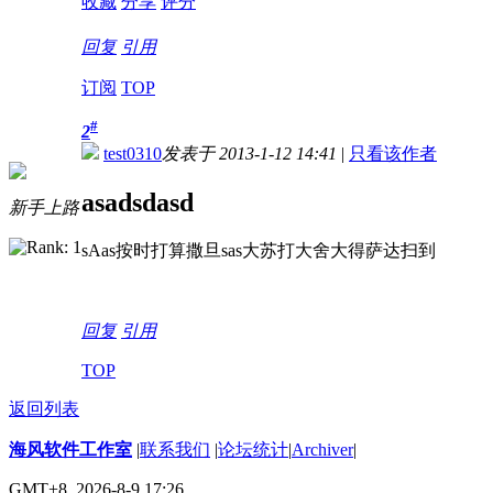
收藏
分享
评分
回复
引用
订阅
TOP
#
2
test0310
发表于 2013-1-12 14:41
|
只看该作者
asadsdasd
新手上路
sAas按时打算撒旦sas大苏打大舍大得萨达扫到
回复
引用
TOP
返回列表
海风软件工作室
|
联系我们
|
论坛统计
|
Archiver
|
GMT+8, 2026-8-9 17:26.